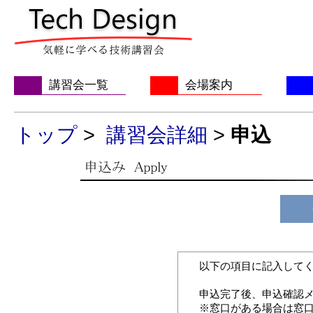
講習会一覧
会場案内
トップ
>
講習会詳細
>
申込
以下の項目に記入してく
申込完了後、申込確認
※窓口がある場合は窓