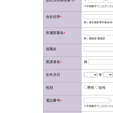
会社住所郵便番号
〒
-
*
※半角数字でご入力くだ
会社住所
*
例）東京都多摩市落合99-
所属部署名
*
例）開発部 開発課
役職名
受講者名
姓
*
生年月日
年
性別
男性
女性
電話番号
-
*
※半角数字でご入力くだ