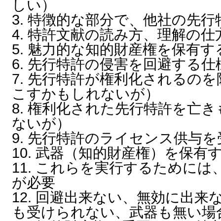
しい）
3. 特徴的な部分で、他社の先
4. 特許文献の読み方、理解の仕
5. 魅力的な知的財産権を保有
6. 先行特許の侵害を回避する
7. 先行特許が権利化されるの
こすかもしれないが）
8. 権利化された先行特許を亡
ないが）
9. 先行特許のライセンス供与
10. 武器（知的財産権）を保有
11. これらを実行するために
が必要
12. 回避出来ない、無効に出
も受けられない、武器も無い場