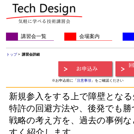
講習会一覧
会場案内
トップ
>
講習会詳細
※お申込前に「
注意事項
」をご確認ください
新規参入をする上で障壁となる
特許の回避方法や、後発でも勝
戦略の考え方を、過去の事例な
すく紹介します。