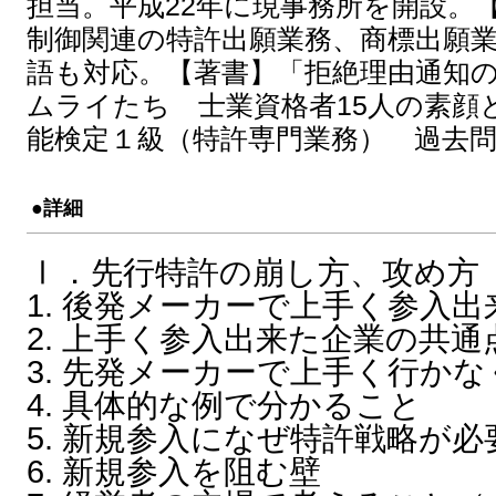
担当。平成22年に現事務所を開設。
制御関連の特許出願業務、商標出願
語も対応。【著書】「拒絶理由通知
ムライたち 士業資格者15人の素顔
能検定１級（特許専門業務） 過去
●詳細
Ⅰ．先行特許の崩し方、攻め方
1. 後発メーカーで上手く参入出
2. 上手く参入出来た企業の共通
3. 先発メーカーで上手く行か
4. 具体的な例で分かること
5. 新規参入になぜ特許戦略が
6. 新規参入を阻む壁