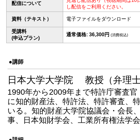
見逃し配信あり（視聴期間は10
配信について
し配信をご利用ください。
資料（テキスト）
電子ファイルをダウンロード
受講料
通常価格: 36,300円
(消費税込)
(申込プラン)
●講師
日本大学大学院 教授（弁理
1990年から2009年まで特許庁審
に知的財産法、特許法、特許審査、
いる。知的財産大学院協議会・会長
事、日本知財学会、工業所有権法学
●詳細