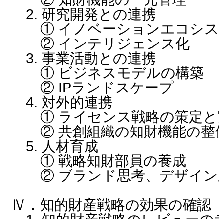
2. 研究開発との連携
① イノベーションエコシス
② インテリジェンス化
3. 事業活動との連携
① ビジネスモデルの構築
② IPランドスケープ
4. 対外的連携
① ライセンス戦略の策定と
② 共創組織の知財機能の整
5. 人材育成
① 戦略知財部員の養成
② ブランド思考、デザイン
Ⅳ．知的財産戦略の効果の確認