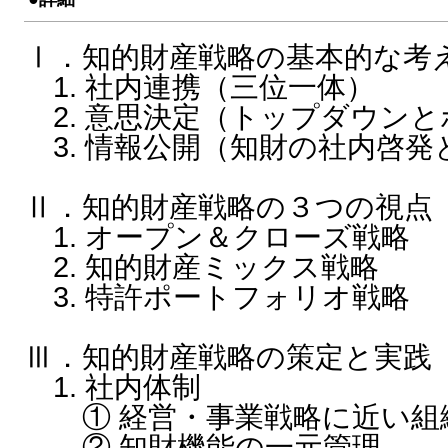
Ⅰ．知的財産戦略の基本的な考
1. 社内連携（三位一体）
2. 意思決定（トップダウン
3. 情報公開（知財の社内啓発
Ⅱ．知的財産戦略の３つの視点
1. オープン＆クローズ戦略
2. 知的財産ミックス戦略
3. 特許ポートフォリオ戦略
Ⅲ．知的財産戦略の策定と実践
1. 社内体制
① 経営・事業戦略に近い組
② 知財機能の一元管理