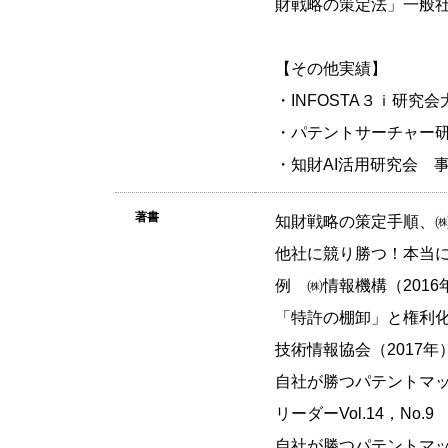
財戦略の策定法」一般社
【その他実績】
・INFOSTA３ｉ研究会
・パテントサーチャー研究
・知財AI活用研究会 事
著書
知財戦略の策定手順、㈱
他社に競り勝つ！本当
例 ㈱情報機構（2016年
「特許の棚卸」と権利
技術情報協会（2017年）
自社が勝つパテントマ
リーダーVol.14，No.9 
自社が勝つパテントマ