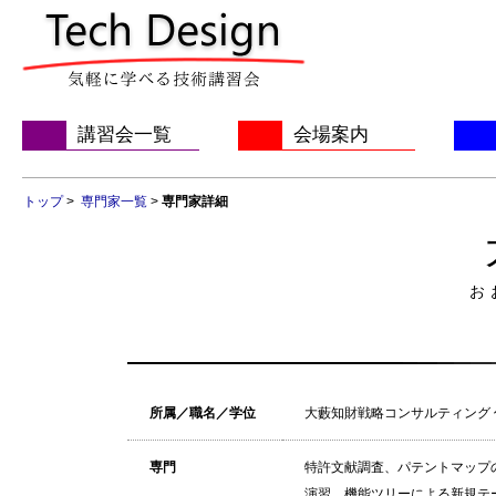
講習会一覧
会場案内
トップ
>
専門家一覧
>
専門家詳細
お
所属／職名／学位
大藪知財戦略コンサルティング 
専門
特許文献調査、パテントマップ
演習、機能ツリーによる新規テ