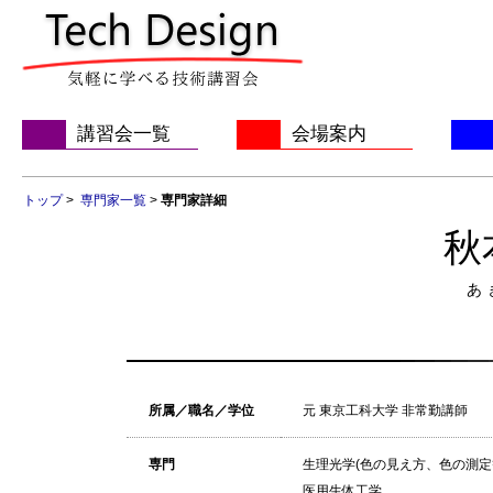
講習会一覧
会場案内
トップ
>
専門家一覧
>
専門家詳細
秋
あ
所属／職名／学位
元 東京工科大学 非常勤講師
専門
生理光学(色の見え方、色の測定
医用生体工学