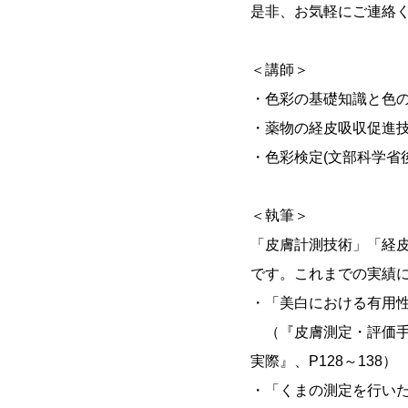
是非、お気軽にご連絡ください
＜講師＞
・色彩の基礎知識と色
・薬物の経皮吸収促進
・色彩検定(文部科学省
＜執筆＞
「皮膚計測技術」「経
です。これまでの実績
・「美白における有用
（『皮膚測定・評価手
実際』、P128～138）
・「くまの測定を行いた