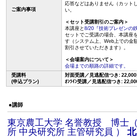
応答などはありません（カット
ご案内事項
い。
＜セット受講割引のご案内＞
本講座と
8/20『技術プレゼン
セットでご受講の場合、本講座を
す（システム上、Web上での金
割引させていただきます）。
＜会場案内について＞
会場までの順路の詳細です。
受講料
対面受講／見逃配信つき: 22,00
(申込プラン)
ｵﾝﾗｲﾝ受講／見逃配信つき: 22,00
●講師
東京農工大学 名誉教授 博士（
所 中央研究所 主管研究員 ）
北