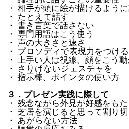
・ 相手が頭に絵が描けるよう
・ たとえて話す
・ 書き言葉で話さない
・ 専門用語はこう使う
・ 声の大きさと速さ
・ プロソディで表現力をつける
・ 上手い人は視線、顔をこう動
・ さりげないジェスチャを
・ 指示棒、ポインタの使い方
３．プレゼン実践に際して
・ 残念ながら外見が好感をも
・ 芝居を演じると思って割り切
・ あがらない方法
・ 聴衆の反応をみる