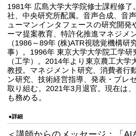
1981年 広島大学大学院修士課程修了
社、中央研究所配属。音声合成、音
ューマンインタフェースの研究開発
ーマ提案教育、特許化推進マネジメ
（1986～89年 (株)ATR視聴覚機
事）。1996年 東京大学大学院工学
（工学）。2014年より東京農工大学
教授。マネジメント研究、消費者行
ン研究、技術経営指導、発表・プレ
取り組む。2021年3月退官。現在は
も務める。
●詳細
＜講師からのメッセージ：「A